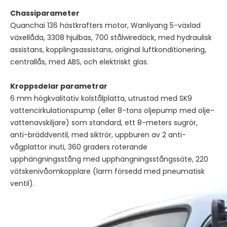
Chassiparameter
Quanchai 136 hästkrafters motor, Wanliyang 5-växlad
växellåda, 3308 hjulbas, 700 stålwiredäck, med hydraulisk
assistans, kopplingsassistans, original luftkonditionering,
centrallås, med ABS, och elektriskt glas.
Kroppsdelar parametrar
6 mm högkvalitativ kolstålplatta, utrustad med SK9
vattencirkulationspump (eller 8-tons oljepump med olje-
vattenavskiljare) som standard, ett 8-meters sugrör,
anti-bräddventil, med siktrör, uppburen av 2 anti-
vågplattor inuti, 360 graders roterande
upphängningsstång med upphängningsstångssäte, 220
vätskenivåomkopplare (larm försedd med pneumatisk
ventil).