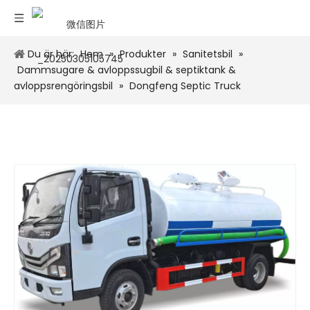
Du är här:
Hem
»
Produkter
»
Sanitetsbil
»
Dammsugare & avloppssugbil & septiktank &
avloppsrengöringsbil
»
Dongfeng Septic Truck