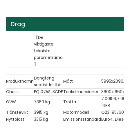
Drag
【De
viktigaste
tekniska
parametrarna
】
Dongfeng
Produktnamn
Mått
5995x2090,20
septisk lastbil
Chassi
EQ1075SJ3CDF
Tankdimensioner
3600x1660x116
7.00R16,7.00R1
GVW
7360 kg
Trötta
14PR
Tjänstevikt
3915 kg
Motormodell
Q23-95E60
Nyttolast
3315 kg
Emissionsstandard
Euro4, Diesel