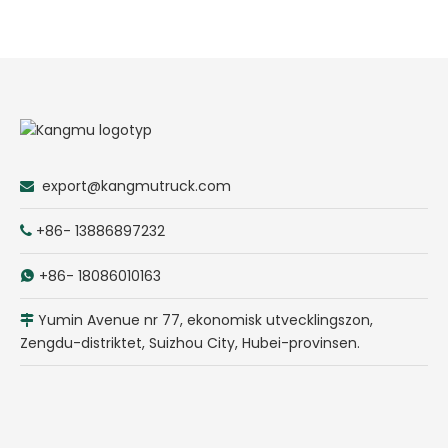
export@kangmutruck.com

+86- 13886897232

+86- 18086010163

Yumin Avenue nr 77, ekonomisk utvecklingszon,

Zengdu-distriktet, Suizhou City, Hubei-provinsen.