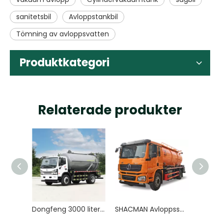
sanitetsbil
Avloppstankbil
Tömning av avloppsvatten
Produktkategori
Relaterade produkter
Dongfeng 3000 liter dammsugare avloppsrening avloppstank Septisk avloppssug
SHACMAN Avloppssug Truck