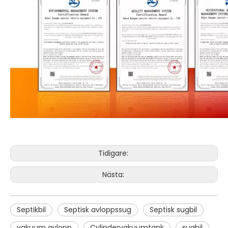
Tidigare:
Nästa:
Septikbil
Septisk avloppssug
Septisk sugbil
vakuum avlopp
Cylindervakuumtank
sugbil