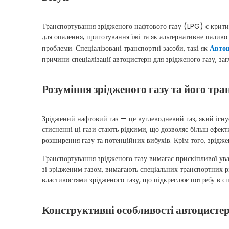
Транспортування зрідженого нафтового газу (LPG) є крити
для опалення, приготування їжі та як альтернативне паливо
проблеми. Спеціалізовані транспортні засоби, такі як
Авто
причини спеціалізації автоцистерн для зрідженого газу, за
Розуміння зрідженого газу та його тр
Зріджений нафтовий газ — це вуглеводневий газ, який існу
стисненні ці гази стають рідкими, що дозволяє більш ефек
розширення газу та потенційних вибухів. Крім того, зрідж
Транспортування зрідженого газу вимагає прискіпливої ​​ува
зі зрідженим газом, вимагають спеціальних транспортних 
властивостями зрідженого газу, що підкреслює потребу в сп
Конструктивні особливості автоцистер