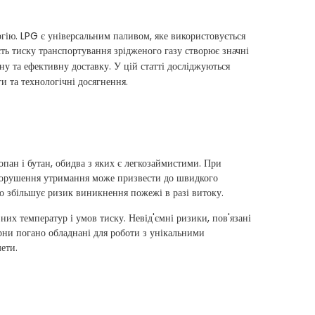
ію. LPG є універсальним паливом, яке використовується
сть тиску транспортування зрідженого газу створює значні
у та ефективну доставку. У цій статті досліджуються
и та технологічні досягнення.
пан і бутан, обидва з яких є легкозаймистими. При
е порушення утримання може призвести до швидкого
що збільшує ризик виникнення пожежі в разі витоку.
зних температур і умов тиску. Невід'ємні ризики, пов'язані
рни погано обладнані для роботи з унікальними
ети.