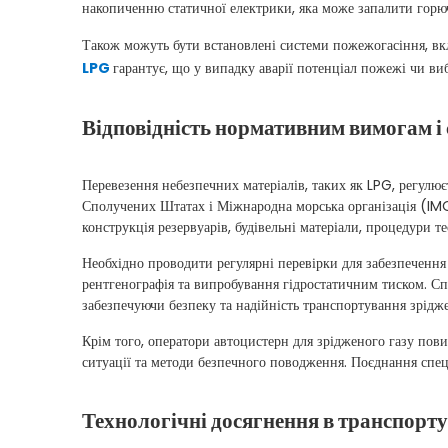
накопиченню статичної електрики, яка може запалити горю
Також можуть бути встановлені системи пожежогасіння, вк
LPG
гарантує, що у випадку аварії потенціал пожежі чи виб
Відповідність нормативним вимогам і
Перевезення небезпечних матеріалів, таких як LPG, регулює
Сполучених Штатах і Міжнародна морська організація (IMO)
конструкція резервуарів, будівельні матеріали, процедури т
Необхідно проводити регулярні перевірки для забезпечення 
рентгенографія та випробування гідростатичним тиском. Сп
забезпечуючи безпеку та надійність транспортування зрідже
Крім того, оператори автоцистерн для зрідженого газу пови
ситуації та методи безпечного поводження. Поєднання спец
Технологічні досягнення в транспорт