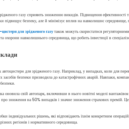
я зрідженого газу сприяють зниженню викидів. Підвищення ефективності 
ьки підвищує безпеку, але й мінімізує вплив на навколишнє середовище,
-цистерн для зрідженого газу
також можуть скористатися регуляторними
 та охорони навколишнього середовища, що робить інвестиції в спеціалі
иклади
х автоцистерн для зрідженого газу. Наприклад, у випадках, коли для пер
них засобів безпеки призводила до катастрофічних аварій. Навпаки, компа
 безпеки.
 яка оновила свій автопарк, включивши в нього новітні моделі вантажів
ла про зниження на 50% випадків і значне зниження страхових премій. Це
обки індивідуальних рішень, які відповідають їхнім конкретним операці
різних регіонів і нормативного середовища.