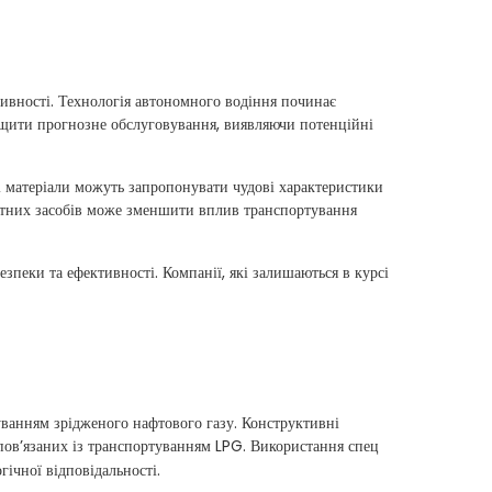
тивності. Технологія автономного водіння починає
ащити прогнозне обслуговування, виявляючи потенційні
Ці матеріали можуть запропонувати чудові характеристики
ортних засобів може зменшити вплив транспортування
зпеки та ефективності. Компанії, які залишаються в курсі
туванням зрідженого нафтового газу. Конструктивні
пов’язаних із транспортуванням LPG. Використання спец
гічної відповідальності.