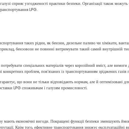
галузі сприяє узгодженості практики безпеки. Організації також можуть б
 транспортування LPG.
нспортування таких рідин, як бензин, дизельне паливо чи хімікати, вант
Наприклад, бензовози не повинні витримувати такий самий внутрішній тиск
 потребувати спеціальних матеріалів через корозійний вміст, але вимоги 
і конкретних проблем, пов’язаних із транспортуванням зріджених газів п
гарантує, що вони не тільки відповідають нормам, але й оптимізовані для
доставки LPG споживачам і галузям промисловості.
газу мають економічні вигоди. Покращені функції безпеки зменшують ймо
епутації. Крім того, ефективне транспортування знижує експлуатаційні в