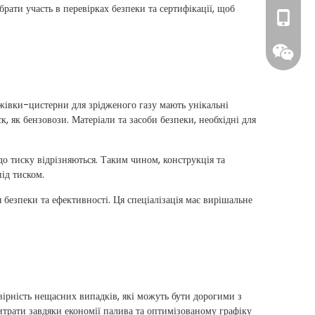
рати участь в перевірках безпеки та сертифікації, щоб
+86- 1
ажівки-цистерни для зрідженого газу мають унікальні
, як бензовози. Матеріали та засоби безпеки, необхідні для
до тиску відрізняються. Таким чином, конструкція та
ід тиском.
 безпеки та ефективності. Ця спеціалізація має вирішальне
+86- 18
вірність нещасних випадків, які можуть бути дорогими з
итрати завдяки економії палива та оптимізованому графіку