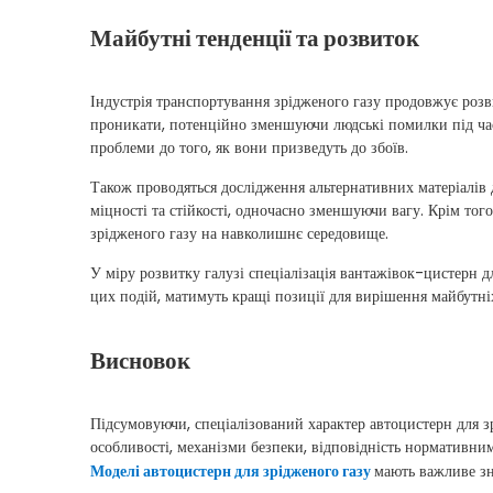
Майбутні тенденції та розвиток
Індустрія транспортування зрідженого газу продовжує розв
проникати, потенційно зменшуючи людські помилки під час
проблеми до того, як вони призведуть до збоїв.
Також проводяться дослідження альтернативних матеріалів 
міцності та стійкості, одночасно зменшуючи вагу. Крім то
зрідженого газу на навколишнє середовище.
У міру розвитку галузі спеціалізація вантажівок-цистерн д
цих подій, матимуть кращі позиції для вирішення майбутн
Висновок
Підсумовуючи, спеціалізований характер автоцистерн для зр
особливості, механізми безпеки, відповідність нормативни
Моделі автоцистерн для зрідженого газу
мають важливе зна