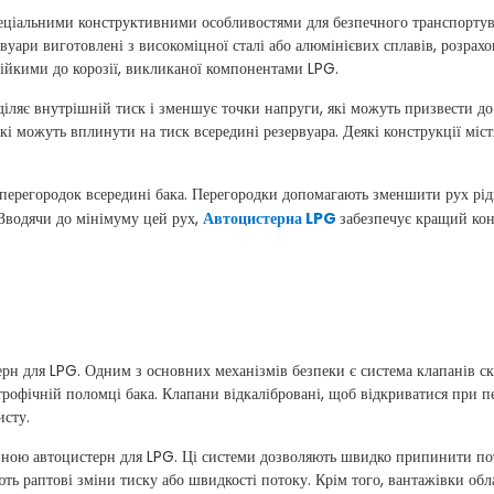
пеціальними конструктивними особливостями для безпечного транспорту
рвуари виготовлені з високоміцної сталі або алюмінієвих сплавів, розрах
тійкими до корозії, викликаної компонентами LPG.
іляє внутрішній тиск і зменшує точки напруги, які можуть призвести до
кі можуть вплинути на тиск всередині резервуара. Деякі конструкції міст
ерегородок всередині бака. Перегородки допомагають зменшити рух ріди
 Зводячи до мінімуму цей рух,
Автоцистерна LPG
забезпечує кращий кон
ерн для LPG. Одним з основних механізмів безпеки є система клапанів ск
трофічній поломці бака. Клапани відкалібровані, щоб відкриватися при п
исту.
ною автоцистерн для LPG. Ці системи дозволяють швидко припинити потік
ть раптові зміни тиску або швидкості потоку. Крім того, вантажівки обл