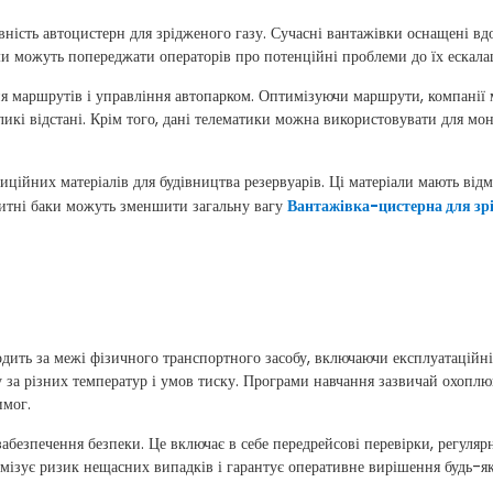
ність автоцистерн для зрідженого газу. Сучасні вантажівки оснащені вд
теми можуть попереджати операторів про потенційні проблеми до їх ескала
 маршрутів і управління автопарком. Оптимізуючи маршрути, компанії м
ликі відстані. Крім того, дані телематики можна використовувати для м
ційних матеріалів для будівництва резервуарів. Ці матеріали мають відмі
зитні баки можуть зменшити загальну вагу
Вантажівка-цистерна для зр
дить за межі фізичного транспортного засобу, включаючи експлуатаційні 
у за різних температур і умов тиску. Програми навчання зазвичай охоплю
имог.
абезпечення безпеки. Це включає в себе передрейсові перевірки, регуляр
імізує ризик нещасних випадків і гарантує оперативне вирішення будь-я