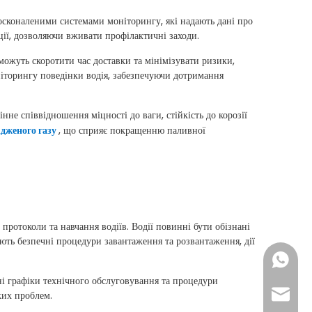
осконаленими системами моніторингу, які надають дані про
ції, дозволяючи вживати профілактичні заходи.
ожуть скоротити час доставки та мінімізувати ризики,
оніторингу поведінки водія, забезпечуючи дотримання
нне співвідношення міцності до ваги, стійкість до корозії
ідженого газу
, що сприяє покращенню паливної
протоколи та навчання водіїв. Водії повинні бути обізнані
ють безпечні процедури завантаження та розвантаження, дії
+86- 18
ні графіки технічного обслуговування та процедури
export
ких проблем.