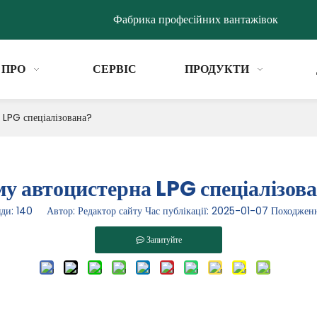
Фабрика професійних вантажівок
ПРО
СЕРВІС
ПРОДУКТИ
 LPG спеціалізована?
у автоцистерна LPG спеціалізов
яди:
140
Автор: Редактор сайту Час публікації: 2025-01-07 Походжен
Запитуйте