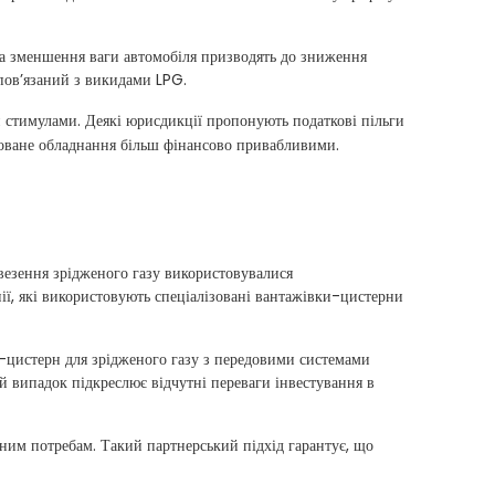
та зменшення ваги автомобіля призводять до зниження
 пов’язаний з викидами LPG.
 стимулами. Деякі юрисдикції пропонують податкові пільги
зоване обладнання більш фінансово привабливими.
евезення зрідженого газу використовувалися
нії, які використовують спеціалізовані вантажівки-цистерни
ок-цистерн для зрідженого газу з передовими системами
й випадок підкреслює відчутні переваги інвестування в
йним потребам. Такий партнерський підхід гарантує, що