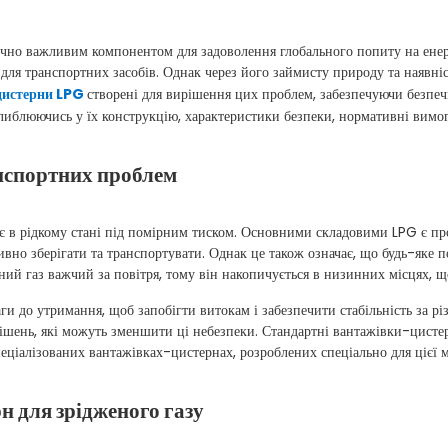
чно важливим компонентом для задоволення глобального попиту на енерг
 для транспортних засобів. Однак через його займисту природу та наявні
цистерни LPG
створені для вирішення цих проблем, забезпечуючи безпечн
глиблюючись у їх конструкцію, характеристики безпеки, нормативні вимог
анспортних проблем
є в рідкому стані під помірним тиском. Основними складовими LPG є про
тивно зберігати та транспортувати. Однак це також означає, що будь-як
ений газ важчий за повітря, тому він накопичується в низинних місцях, 
ги до утримання, щоб запобігти витокам і забезпечити стабільність за рі
рішень, які можуть зменшити ці небезпеки. Стандартні вантажівки-цисте
еціалізованих вантажівках-цистернах, розроблених спеціально для цієї м
н для зрідженого газу