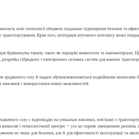
иватися, нові технології обіцяють подальше підвищення безпеки та ефек
 транспортування. Крім того, інтеграція штучного інтелекту може покр
для будівництва танків, таких як передові композити та наноматеріали. 
го, розробка гібридних і електричних силових систем для важких трансп
ля зрідженого газу й надалі обумовлюватиметься подвійними вимогами бе
іх викликів і використання нових можливостей.
ідженого газу є відповіддю на унікальні виклики, пов’язані з транспор
м вимогам і технологічний прогрес – усе це сприяє зменшенню ризиків, 
чення не лише для безпеки, але й для ефективності експлуатації та еколо