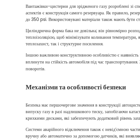
Вантажівки-цистерни для зрідженого газу розроблені зі с
аспектів є конструкція самого резервуара. Як правило, резе
до 350 psi. Використовувані матеріали також мають бути с
Циліндрична форма бака не довільна; він рівномірно розпод
теплоізоляцією, щоб мінімізувати коливання температури, я
теплозахист, так і структурне посилення.
Іншою важливою конструктивною особливістю є наявність п
вплинути на стійкість автомобіля під час транспортування.
поворотів.
Механізми та особливості безпеки
Безпека має першочергове значення в конструкції автоцист
випуску газу в разі надлишкового тиску, запобігаючи катас
крихкими дисками, які забезпечують додатковий рівень зах
Системи аварійного відключення також є невід’ємною части
вручну або автоматично за допомогою датчиків, які виявляю