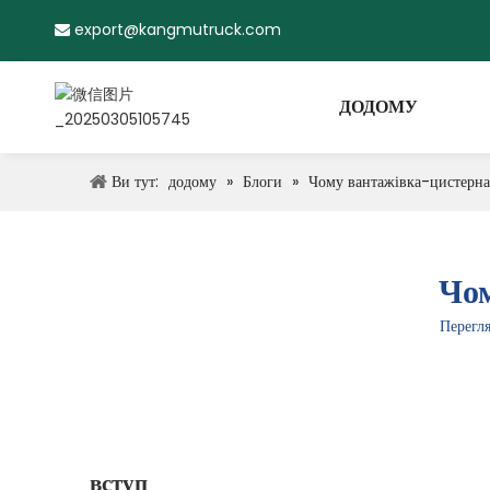
export@kangmutruck.com

ДОДОМУ
Ви тут:
додому
»
Блоги
»
Чому вантажівка-цистерна
Чом
Перегл
вступ