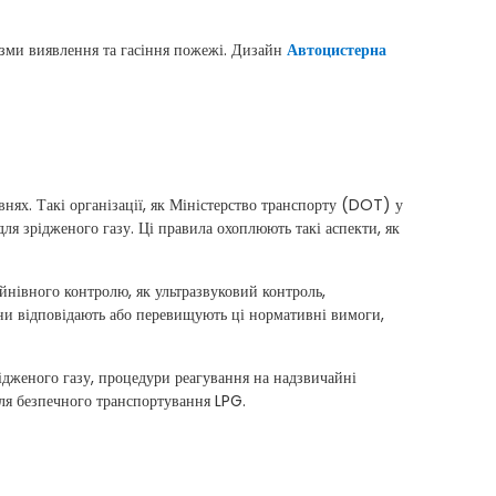
ізми виявлення та гасіння пожежі. Дизайн
Автоцистерна
нях. Такі організації, як Міністерство транспорту (DOT) у
я зрідженого газу. Ці правила охоплюють такі аспекти, як
йнівного контролю, як ультразвуковий контроль,
они відповідають або перевищують ці нормативні вимоги,
рідженого газу, процедури реагування на надзвичайні
для безпечного транспортування LPG.