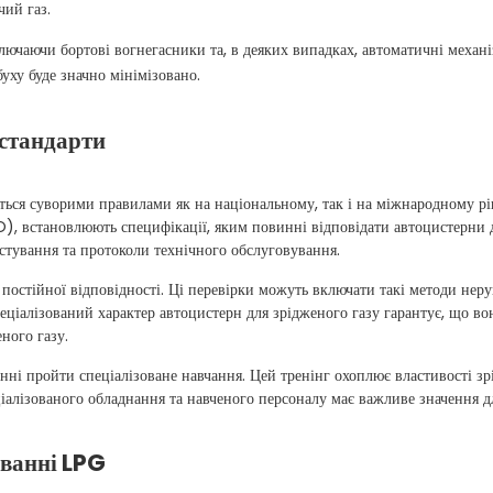
чий газ.
лючаючи бортові вогнегасники та, в деяких випадках, автоматичні механ
уху буде значно мінімізовано.
 стандарти
ться суворими правилами як на національному, так і на міжнародному рів
, встановлюють специфікації, яким повинні відповідати автоцистерни дл
естування та протоколи технічного обслуговування.
постійної відповідності. Ці перевірки можуть включати такі методи неру
еціалізований характер автоцистерн для зрідженого газу гарантує, що в
ного газу.
нні пройти спеціалізоване навчання. Цей тренінг охоплює властивості з
іалізованого обладнання та навченого персоналу має важливе значення 
уванні LPG