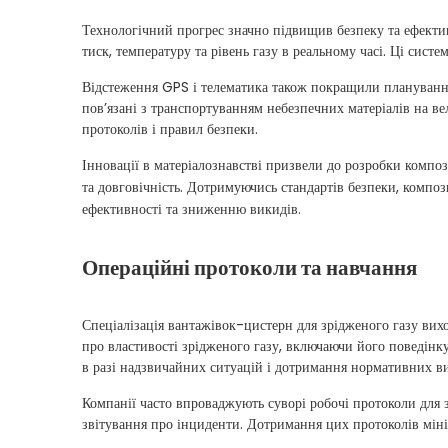
Технологічний прогрес значно підвищив безпеку та ефектив
тиск, температуру та рівень газу в реальному часі. Ці сис
Відстеження GPS і телематика також покращили планування
пов’язані з транспортуванням небезпечних матеріалів на ве
протоколів і правил безпеки.
Інновації в матеріалознавстві призвели до розробки компози
та довговічність. Дотримуючись стандартів безпеки, компо
ефективності та зниженню викидів.
Операційні протоколи та навчання
Спеціалізація вантажівок-цистерн для зрідженого газу вихо
про властивості зрідженого газу, включаючи його поведінк
в разі надзвичайних ситуацій і дотримання нормативних в
Компанії часто впроваджують суворі робочі протоколи для з
звітування про інциденти. Дотримання цих протоколів мін