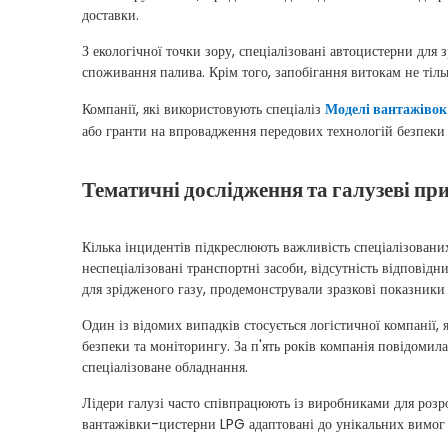
доставки.
З екологічної точки зору, спеціалізовані автоцистерни дл
споживання палива. Крім того, запобігання витокам не тіл
Компанії, які використовують спеціаліз
Моделі вантажівок
або гранти на впровадження передових технологій безпеки
Тематичні дослідження та галузеві пр
Кілька інцидентів підкреслюють важливість спеціалізовани
неспеціалізовані транспортні засоби, відсутність відповід
для зрідженого газу, продемонстрували зразкові показники
Один із відомих випадків стосується логістичної компанії,
безпеки та моніторингу. За п'ять років компанія повідоми
спеціалізоване обладнання.
Лідери галузі часто співпрацюють із виробниками для розр
вантажівки-цистерни LPG адаптовані до унікальних вимог 