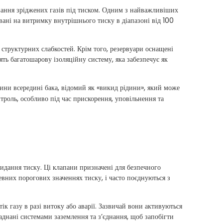
вання зріджених газів під тиском. Одним з найважливіших
овані на витримку внутрішнього тиску в діапазоні від 100
 структурних слабкостей. Крім того, резервуари оснащені
ять багатошарову ізоляційну систему, яка забезпечує як
ни всередині бака, відомий як «викид рідини», який може
троль, особливо під час прискорення, уповільнення та
идання тиску. Ці клапани призначені для безпечного
евних порогових значеннях тиску, і часто поєднуються з
 газу в разі витоку або аварії. Зазвичай вони активуються
аднані системами заземлення та з’єднання, щоб запобігти