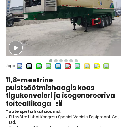
Jaga:
11,8-meetrine
puistsöötmishaagis koos
tigukonveieri ja isegenereeriva
toiteallikaga
Toote spetsifikatsioonid:
Ettevõte: Hubei Kangmu Special Vehicle Equipment Co.,
Ltd.