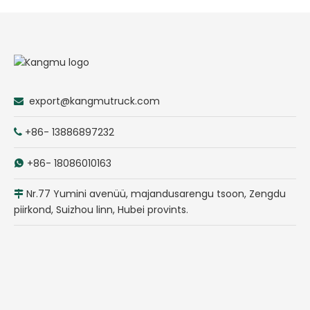
export@kangmutruck.com

+86- 13886897232

+86- 18086010163

Nr.77 Yumini avenüü, majandusarengu tsoon, Zengdu

piirkond, Suizhou linn, Hubei provints.