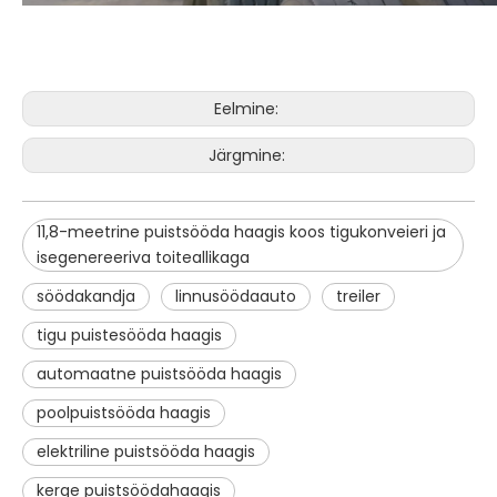
Eelmine:
Järgmine:
11,8-meetrine puistsööda haagis koos tigukonveieri ja
isegenereeriva toiteallikaga
söödakandja
linnusöödaauto
treiler
tigu puistesööda haagis
automaatne puistsööda haagis
poolpuistsööda haagis
elektriline puistsööda haagis
kerge puistsöödahaagis