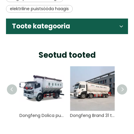
elektriline puistsööda haagis
Toote kategooria
Seotud tooted
Dongfeng Dolica puistesööda veoauto
Dongfeng Brand 31 tonni 33 000 liitrit 8x4 söödaauto loomasööda kohaletoimetamiseks