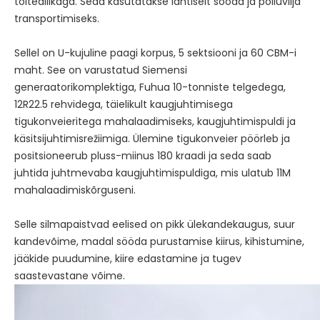
toiteallikaga. Seda kasutatakse lahtiselt sööda ja põlluvilja
transportimiseks.
Sellel on U-kujuline paagi korpus, 5 sektsiooni ja 60 CBM-i
maht. See on varustatud Siemensi
generaatorikomplektiga, Fuhua 10-tonniste telgedega,
12R22.5 rehvidega, täielikult kaugjuhtimisega
tigukonveieritega mahalaadimiseks, kaugjuhtimispuldi ja
käsitsijuhtimisrežiimiga. Ülemine tigukonveier pöörleb ja
positsioneerub pluss-miinus 180 kraadi ja seda saab
juhtida juhtmevaba kaugjuhtimispuldiga, mis ulatub 11M
mahalaadimiskõrguseni.
Selle silmapaistvad eelised on pikk ülekandekaugus, suur
kandevõime, madal sööda purustamise kiirus, kihistumine,
jääkide puudumine, kiire edastamine ja tugev
saastevastane võime.