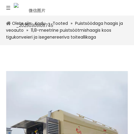
Olete siin:
Kodu
»
Tooted
»
Puistsöödaga haagis ja
veoauto
»
11,8-meetrine puistsöötmishaagis koos
tigukonveieri ja isegenereeriva toiteallikaga