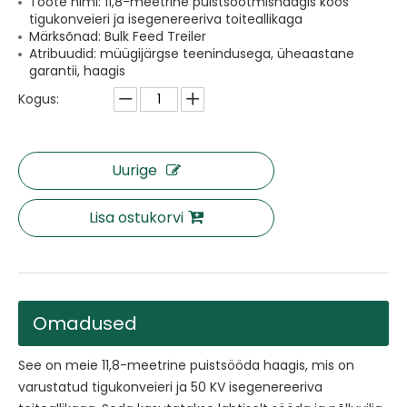
Toote nimi: 11,8-meetrine puistsöötmishaagis koos
tigukonveieri ja isegenereeriva toiteallikaga
Märksõnad: Bulk Feed Treiler
Atribuudid: müügijärgse teenindusega, üheaastane
garantii, haagis
Kogus:
Uurige
Lisa ostukorvi
Omadused
See on meie 11,8-meetrine puistsööda haagis, mis on
varustatud tigukonveieri ja 50 KV isegenereeriva