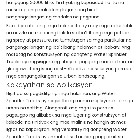
hanggang 30000 litro. Tinitiyak ng kapasidad na ito na
masakop ang malalaking lugar nang hindi
nangangailangan ng madalas na pagpuno.
Bukod pa rito, ang mga trak na ito ay may mga adjustable
na nozzle na maaaring itakda sa iba't ibang mga pattern
ng spray at pressure, na tumutugon sa mga partikular na
pangangailangan ng iba't ibang halaman at ibabaw. Ang
matatag na konstruksyon ng dongfeng Water Sprinkler
Trucks ay nagsisiguro ng tibay at pagiging maaasahan, na
ginagawa itong isang cost-effective na solusyon para sa
mga pangangailangan sa urban landscaping.
Kakayahan sa Aplikasyon
Higit pa sa pagdidilig ng mga halaman, ang Water
Sprinkler Trucks ay nagsisilbi ng maraming layunin sa mga
urban na setting. Ginagamit ang mga ito para sa
pagsugpo ng alikabok sa mga lugar ng konstruksyon at
kalsada, na tinitiyak ang mas malinis na hangin at mas
ligtas na kapaligiran. Ang versatility ng dongfeng Water
Sprinkler Trucks ay umaabot sa kanilang paggamit sa