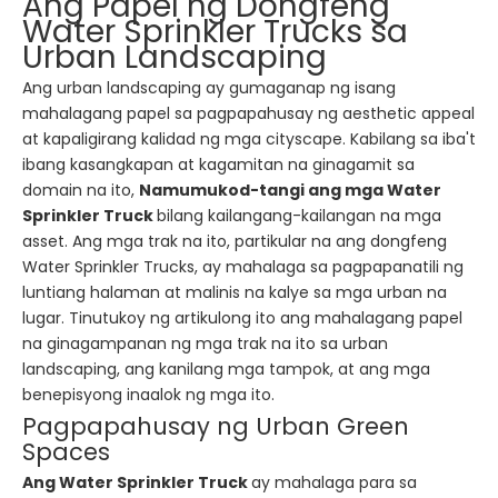
Ang Papel ng Dongfeng
Water Sprinkler Trucks sa
Urban Landscaping
Ang urban landscaping ay gumaganap ng isang
mahalagang papel sa pagpapahusay ng aesthetic appeal
at kapaligirang kalidad ng mga cityscape. Kabilang sa iba't
ibang kasangkapan at kagamitan na ginagamit sa
domain na ito,
Namumukod-tangi ang mga Water
Sprinkler Truck
bilang kailangang-kailangan na mga
asset. Ang mga trak na ito, partikular na ang dongfeng
Water Sprinkler Trucks, ay mahalaga sa pagpapanatili ng
luntiang halaman at malinis na kalye sa mga urban na
lugar. Tinutukoy ng artikulong ito ang mahalagang papel
na ginagampanan ng mga trak na ito sa urban
landscaping, ang kanilang mga tampok, at ang mga
benepisyong inaalok ng mga ito.
Pagpapahusay ng Urban Green
Spaces
Ang Water Sprinkler Truck
ay mahalaga para sa