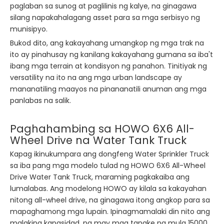
paglaban sa sunog at paglilinis ng kalye, na ginagawa
silang napakahalagang asset para sa mga serbisyo ng
munisipyo.
Bukod dito, ang kakayahang umangkop ng mga trak na
ito ay pinahusay ng kanilang kakayahang gumana sa iba't
ibang mga terrain at kondisyon ng panahon. Tinitiyak ng
versatility na ito na ang mga urban landscape ay
mananatiling maayos na pinananatili anuman ang mga
panlabas na salik.
Paghahambing sa HOWO 6X6 All-
Wheel Drive na Water Tank Truck
Kapag ikinukumpara ang dongfeng Water Sprinkler Truck
sa iba pang mga modelo tulad ng HOWO 6X6 All-Wheel
Drive Water Tank Truck, maraming pagkakaiba ang
lumalabas. Ang modelong HOWO ay kilala sa kakayahan
nitong all-wheel drive, na ginagawa itong angkop para sa
mapaghamong mga lupain. Ipinagmamalaki din nito ang
malaking kapasidad, na may mga tangke na mula 15000