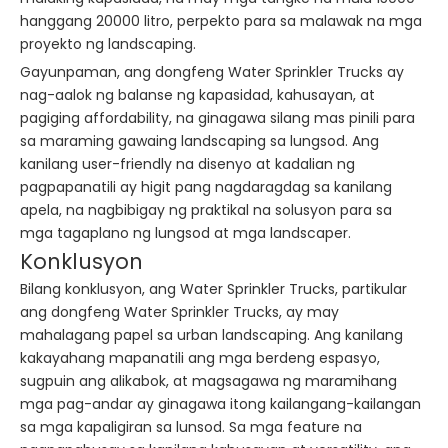
hanggang 20000 litro, perpekto para sa malawak na mga
proyekto ng landscaping.
Gayunpaman, ang dongfeng Water Sprinkler Trucks ay
nag-aalok ng balanse ng kapasidad, kahusayan, at
pagiging affordability, na ginagawa silang mas pinili para
sa maraming gawaing landscaping sa lungsod. Ang
kanilang user-friendly na disenyo at kadalian ng
pagpapanatili ay higit pang nagdaragdag sa kanilang
apela, na nagbibigay ng praktikal na solusyon para sa
mga tagaplano ng lungsod at mga landscaper.
Konklusyon
Bilang konklusyon, ang Water Sprinkler Trucks, partikular
ang dongfeng Water Sprinkler Trucks, ay may
mahalagang papel sa urban landscaping. Ang kanilang
kakayahang mapanatili ang mga berdeng espasyo,
sugpuin ang alikabok, at magsagawa ng maramihang
mga pag-andar ay ginagawa itong kailangang-kailangan
sa mga kapaligiran sa lunsod. Sa mga feature na