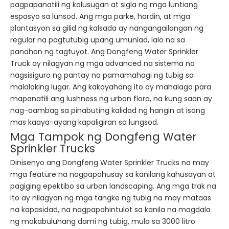
pagpapanatili ng kalusugan at sigla ng mga luntiang
espasyo sa lunsod. Ang mga parke, hardin, at mga
plantasyon sa gilid ng kalsada ay nangangailangan ng
regular na pagtutubig upang umunlad, lalo na sa
panahon ng tagtuyot. Ang Dongfeng Water Sprinkler
Truck ay nilagyan ng mga advanced na sistema na
nagsisiguro ng pantay na pamamahagi ng tubig sa
malalaking lugar. Ang kakayahang ito ay mahalaga para
mapanatili ang lushness ng urban flora, na kung saan ay
nag-aambag sa pinabuting kalidad ng hangin at isang
mas kaaya-ayang kapaligiran sa lungsod.
Mga Tampok ng Dongfeng Water
Sprinkler Trucks
Dinisenyo ang Dongfeng Water Sprinkler Trucks na may
mga feature na nagpapahusay sa kanilang kahusayan at
pagiging epektibo sa urban landscaping. Ang mga trak na
ito ay nilagyan ng mga tangke ng tubig na may mataas
na kapasidad, na nagpapahintulot sa kanila na magdala
ng makabuluhang dami ng tubig, mula sa 3000 litro