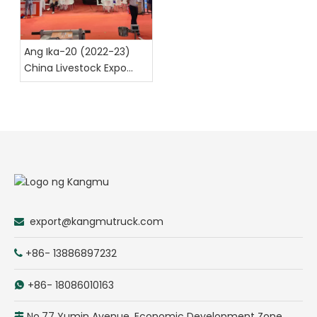
Ang Ika-20 (2022-23)
China Livestock Expo
Chengdu
export@kangmutruck.com

+86- 13886897232

+86- 18086010163

No.77 Yumin Avenue, Economic Development Zone,
