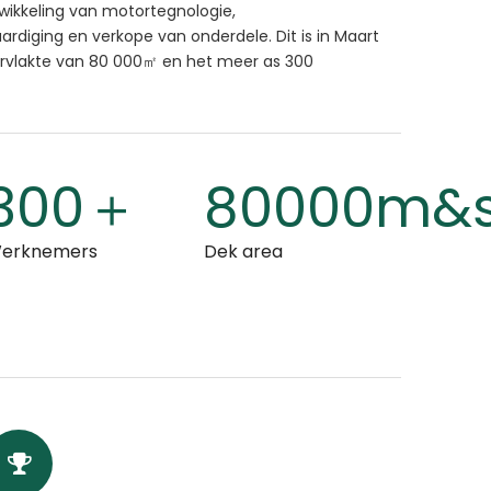
wikkeling van motortegnologie,
rdiging en verkope van onderdele. Dit is in Maart
ervlakte van 80 000㎡ en het meer as 300
300＋
80000m&s
erknemers
Dek area