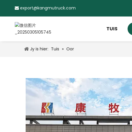
export@kangmutruck.com

TUIS
Jy is hier:
Tuis
»
Oor