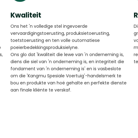
Kwaliteit
R
Ons het 'n volledige stel ingevoerde
D
vervaardigingstoerusting, produksietoerusting,
g
toetstoerusting en ten volle outomatiese
v
e
poeierbedekkingsproduksielyne.
m
s,
Ons glo dat 'kwaliteit die lewe van 'n onderneming is,
r
diens die siel van 'n onderneming is, en integriteit die
t
fondament van 'n onderneming is' en is vasbeslote
om die 'Kangmu Spesiale Voertuig'-handelsmerk te
bou en produkte van hoë gehalte en perfekte dienste
aan finale kliënte te verskaf.