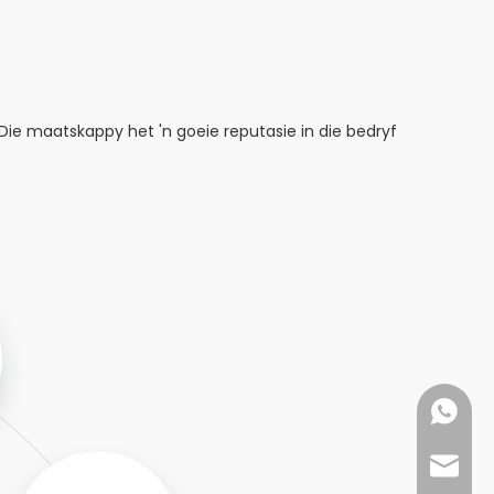
ie maatskappy het 'n goeie reputasie in die bedryf
+86- 18
export