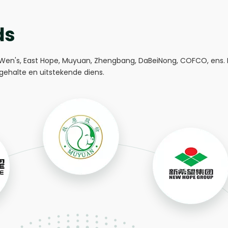
ds
Wen's, East Hope, Muyuan, Zhengbang, DaBeiNong, COFCO, ens. D
gehalte en uitstekende diens.