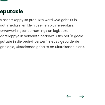
eputasie
ie maatskappy se produkte word wyd gebruik in
root, medium en klein vee- en pluimveeplase,
oerverwerkingsondernemings en logistieke
aatskappye in verwante bedrywe. Ons het 'n goeie
eputasie in die bedryf verwerf met sy gevorderde
egnologie, uitstekende gehalte en uitstekende diens.