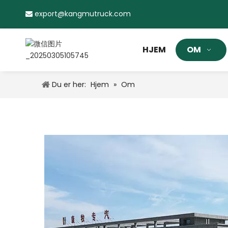
export@kangmutruck.com

HJEM
OM
Du er her:
Hjem
»
Om