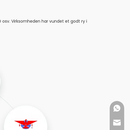
osv. Virksomheden har vundet et godt ry i
+86- 18
export