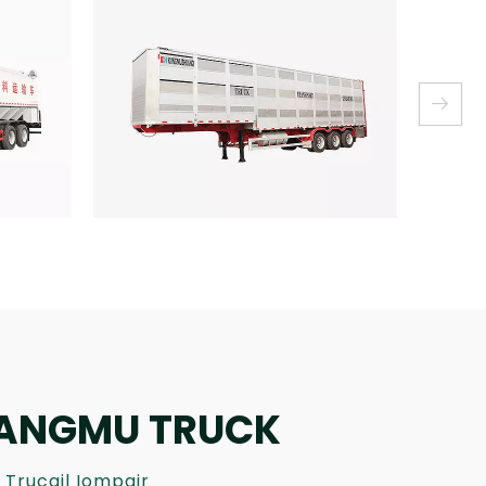
KANGMU TRUCK
 Trucail Iompair