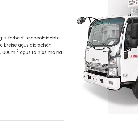
gus forbairt teicneolaíochta
na breise agus díolachán.
2
 80,000m
agus tá níos mó ná