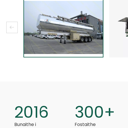
2016
300+
Bunaithe i
Fostaithe