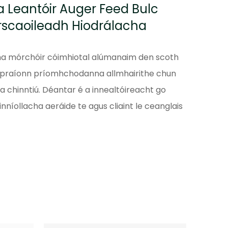
a Leantóir Auger Feed Bulc
scaoileadh Hiodrálacha
atha mórchóir cóimhiotal alúmanaim den scoth
orpraíonn príomhchodanna allmhairithe chun
 a chinntiú. Déantar é a innealtóireacht go
inníollacha aeráide te agus cliaint le ceanglais