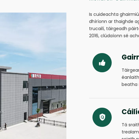
Is cuideachta ghairmiú
dhíríonn ar thaighde a
trucailí, táirgeadh pái
2016, clúdaíonn sé ach
Gair
Táirgea
éanlaith
beatha 
Cáil
Tá srai
trealam