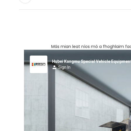
Más mian leat níos mó a fhoghlaim faoi