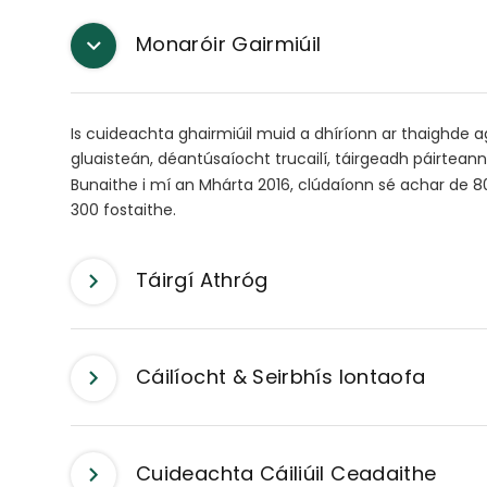
Monaróir Gairmiúil
Is cuideachta ghairmiúil muid a dhíríonn ar thaighde a
gluaisteán, déantúsaíocht trucailí, táirgeadh páirtean
Bunaithe i mí an Mhárta 2016, clúdaíonn sé achar de
300 fostaithe.
Táirgí Athróg
Cáilíocht & Seirbhís Iontaofa
Cuideachta Cáiliúil Ceadaithe