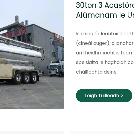
30ton 3 Acastór
Alúmanam le Ur
Is é seo ár leantóir be
(cineál auger), a ionch
an fheidhmíocht is fearr
speisialta le haghaidh co
cháilíochta déine.
Léigh Tuilleadh
>