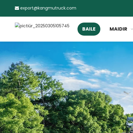
export@kangmutruck.com

BAILE
MAIDIR