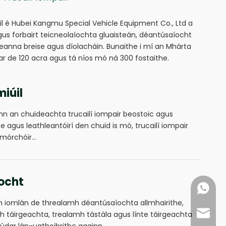
il é Hubei Kangmu Special Vehicle Equipment Co., Ltd a
gus forbairt teicneolaíochta gluaisteán, déantúsaíocht
rteanna breise agus díolacháin. Bunaithe i mí an Mhárta
ar de 120 acra agus tá níos mó ná 300 fostaithe.
miúil
nn an chuideachta trucailí iompair beostoic agus
e agus leathleantóirí den chuid is mó, trucailí iompair
mórchóir...
íocht
+86- 18
th iomlán de threalamh déantúsaíochta allmhairithe,
export
h táirgeachta, trealamh tástála agus línte táirgeachta