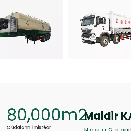
80,000m2
Maidir 
Clúdaíonn limistéar
Monaróir Gairmiúil