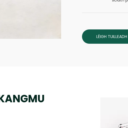
sciath 
LÉIGH TUILLEADH
h KANGMU